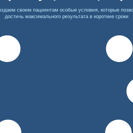
оловного мозга,
оздаем своим пациентам особые условия, которые позв
достичь максимального результата в короткие сроки
ериод лактации, а также в отношении лиц старше 60 лет. В
лергических реакций, а также срывов – это наиболее опасн
.
м»
роде предлагает пройти запретительную терапию с исполь
ся, если пациент не выдержал режим трезвости в течение 7
етоксикацию: она поможет очистить организм от токсинов и
 внутривенным уколом на срок от 3 месяцев до 2 лет – ок
аболизма человека, а также наличия у него хронических з
та рассчитано на определенный срок, в течение которого с
т пройти полный курс лечения. Для большего эффекта инъ