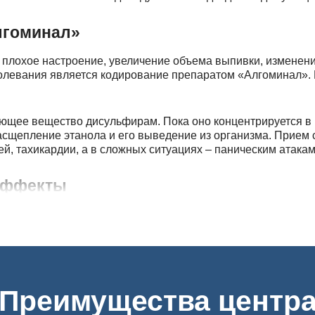
лгоминал»
 плохое настроение, увеличение объема выпивки, изменен
болевания является кодирование препаратом «Алгоминал». 
ующее вещество дисульфирам. Пока оно концентрируется в 
сщепление этанола и его выведение из организма. Прием с
й, тахикардии, а в сложных ситуациях – паническим атака
 эффекты
, которое негативно влияет на организм. Его назначают пр
омежутками трезвости. До того, как выполнить кодировани
 противопоказаний и аллергических реакций. Препарат не 
мпонентам медикамента,
Преимущества центр
ек, сердца,