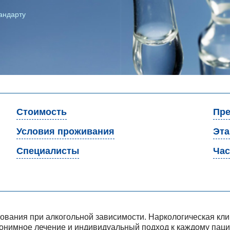
андарту
Стоимость
Пре
Условия проживания
Эт
Специалисты
Час
вания при алкогольной зависимости. Наркологическая кли
онимное лечение и индивидуальный подход к каждому паци