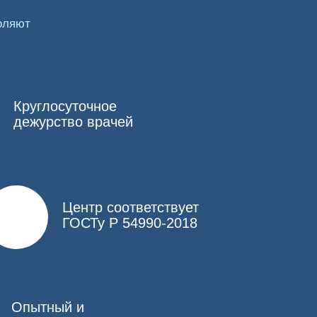
оляют
озможные последствия кодирования от
ое состояние, так как на фоне спиртного
Круглосуточное
дежурство врачей
зованием проверенных средств. Медикаментозное
Центр соответствует
-10 дней, что является обязательным условием.
ГОСТу Р 54990-2018
 стабилизировать состояние.
ончательное время действия зависит от
аболеваний.
 пациентом может работать врач. Он оказывает
екцию можно комбинировать с другими
Опытный и