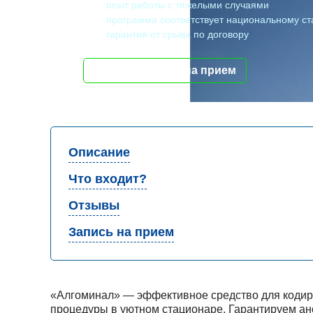
опыт работы с тяжелыми случаями
программа соответствует национальному ст
гарантия от срыва по договору
записаться на прием
Описание
Что входит?
Отзывы
Запись на прием
«Алгоминал» — эффективное средство для кодиро
процедуры в уютном стационаре. Гарантируем ан