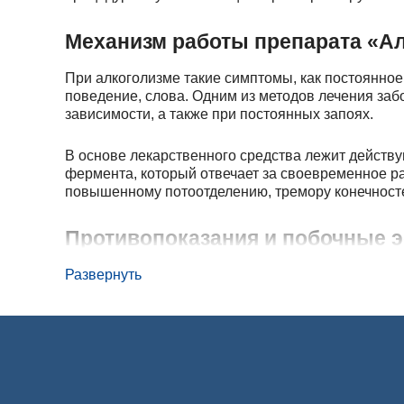
Механизм работы препарата «А
При алкоголизме такие симптомы, как постоянное
поведение, слова. Одним из методов лечения за
зависимости, а также при постоянных запоях.
В основе лекарственного средства лежит действ
фермента, который отвечает за своевременное ра
повышенному потоотделению, тремору конечносте
Противопоказания и побочные
Disulfiram является сильнодействующим веществом
Развернуть
числе с постоянными запоями и минимальными пр
обследование здоровья пациента для исключения
повышенной чувствительности к основным ко
декомпенсированных заболеваниях печени, поч