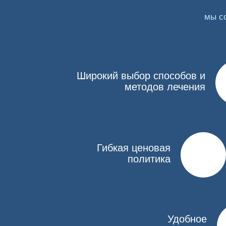
сахарном диабете,
перенесенном инсульте, тяжелых поражениях г
мы с
эпилепсии, судорожном синдроме.
Не используется средство при беременности, в п
алкоголизма препаратом «Алгоминал» касаются ал
дисульфирам вызовет сильнейшую интоксикацию
Широкий выбор способов и
методов лечения
Этапы кодировки «Алгоминало
Медицинский центр «Навигатор» в Нижнем Новго
кодирование выполняется в несколько этапов:
Гибкая ценовая
Подготовка и диагностика. Препарат не вводит
политика
Как альтернативу нарколог предложит пройти д
Кодирование. Лекарственное средство вводится
назначенной дозы препарата, особенностей мет
Поддержка после процедуры. Действие препара
психотерапевтическую поддержку и мотивируе
Удобное
лекарствами или гипнотическим воздействием.