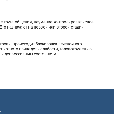
ие круга общения, неумение контролировать свое
Его назначают на первой или второй стадии
крови, происходит блокировка печеночного
пиртного приведет к слабости, головокружению,
м и депрессивным состояниям.
и хроническом алкоголизме 2-3 стадии, в том
е «Алгоминалом», нарколог проводит детальное
вводится при следующих показателях:
а