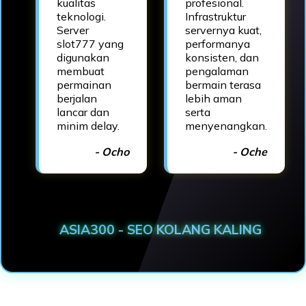
kualitas
profesional.
teknologi.
Infrastruktur
Server
servernya kuat,
slot777 yang
performanya
digunakan
konsisten, dan
membuat
pengalaman
permainan
bermain terasa
berjalan
lebih aman
lancar dan
serta
minim delay.
menyenangkan.
- Ocho
- Oche
ASIA300 - SEO KOLANG KALING