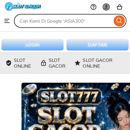
ASIA300
Skip
to
Search
Browse
ontent
for
items
or
shops
LOGIN
DAFTAR
SLOT
SLOT
SLOT GACOR
ONLINE
GACOR
ONLINE