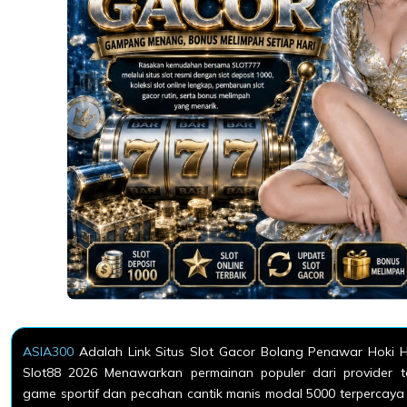
ASIA300
Adalah Link Situs Slot Gacor Bolang Penawar Hoki H
Slot88 2026 Menawarkan permainan populer dari provider 
game sportif dan pecahan cantik manis modal 5000 terpercay