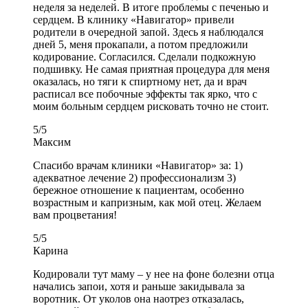
неделя за неделей. В итоге проблемы с печенью и
сердцем. В клинику «Навигатор» привели
родители в очередной запой. Здесь я наблюдался
дней 5, меня прокапали, а потом предложили
кодирование. Согласился. Сделали подкожную
подшивку. Не самая приятная процедура для меня
оказалась, но тяги к спиртному нет, да и врач
расписал все побочные эффекты так ярко, что с
моим больным сердцем рисковать точно не стоит.
5
/
5
Максим
Спасибо врачам клиники «Навигатор» за: 1)
адекватное лечение 2) профессионализм 3)
бережное отношение к пациентам, особенно
возрастным и капризным, как мой отец. Желаем
вам процветания!
5
/
5
Карина
Кодировали тут маму – у нее на фоне болезни отца
начались запои, хотя и раньше закидывала за
воротник. От уколов она наотрез отказалась,