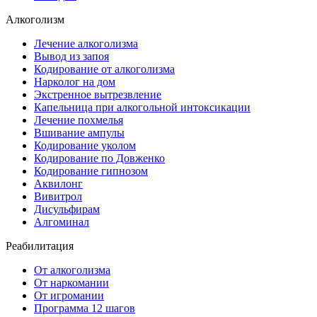
Алкоголизм
Лечение алкоголизма
Вывод из запоя
Кодирование от алкоголизма
Нарколог на дом
Экстренное вытрезвление
Капельница при алкогольной интоксикации
Лечение похмелья
Вшивание ампулы
Кодирование уколом
Кодирование по Довженко
Кодирование гипнозом
Аквилонг
Вивитрол
Дисульфирам
Алгоминал
Реабилитация
От алкоголизма
От наркомании
От игромании
Программа 12 шагов