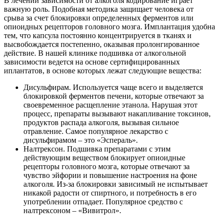
В лечении зависимости от алкоголя кодирование играет
важную роль. Подобная методика защищает человека от
срыва за счет блокировки определенных ферментов или
опиоидных рецепторов головного мозга. Имплантация удобна
тем, что капсула постоянно концентрируется в тканях и
высвобождается постепенно, оказывая пролонгированное
действие. В нашей клинике подшивка от алкогольной
зависимости ведется на основе сертифицированных
иплантатов, в основе которых лежат следующие вещества:
Дисульфирам. Используется чаще всего и выделяется
блокировкой ферментов печени, которые отвечают за
своевременное расщепление этанола. Нарушая этот
процесс, препараты вызывают накапливание токсинов,
продуктов распада алкоголя, вызывая сильное
отравление. Самое популярное лекарство с
дисульфирамом – это «Эспераль».
Налтрексон. Подшивка препаратами с этим
действующим веществом блокирует опиоидные
рецепторы головного мозга, которые отвечают за
чувство эйфории и повышение настроения на фоне
алкоголя. Из-за блокировки зависимый не испытывает
никакой радости от спиртного, и потребность в его
употреблении отпадает. Популярное средство с
налтрексоном – «Вивитрол».